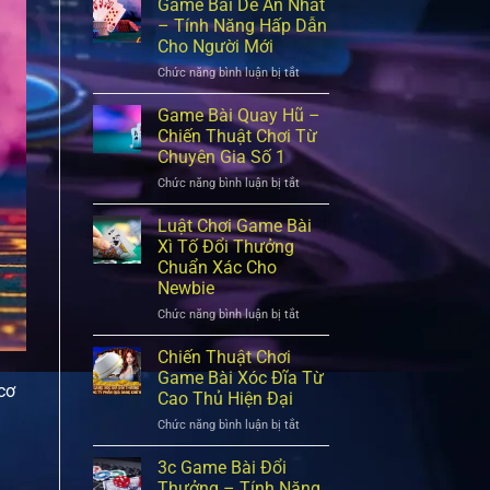
Game Bài Dễ Ăn Nhất
– Tính Năng Hấp Dẫn
Cho Người Mới
Chức năng bình luận bị tắt
ở
Game
Bài
Game Bài Quay Hũ –
Dễ
Chiến Thuật Chơi Từ
Ăn
Chuyên Gia Số 1
Nhất
Chức năng bình luận bị tắt
ở
–
Game
Tính
Bài
Năng
Luật Chơi Game Bài
Quay
Hấp
Xì Tố Đổi Thưởng
Hũ
Dẫn
Chuẩn Xác Cho
–
Cho
Newbie
Chiến
Người
Thuật
Chức năng bình luận bị tắt
Mới
ở
Chơi
Luật
Từ
Chơi
Chiến Thuật Chơi
Chuyên
Game
Game Bài Xóc Đĩa Từ
cơ
Gia
Bài
Cao Thủ Hiện Đại
Số
Xì
Chức năng bình luận bị tắt
1
ở
Tố
Chiến
Đổi
Thuật
Thưởng
3c Game Bài Đổi
Chơi
Chuẩn
Thưởng – Tính Năng