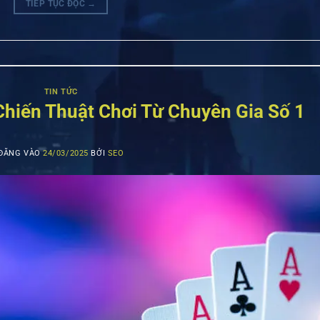
TIẾP TỤC ĐỌC
→
TIN TỨC
hiến Thuật Chơi Từ Chuyên Gia Số 1
ĐĂNG VÀO
24/03/2025
BỞI
SEO