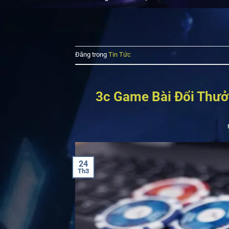
Đăng trong
Tin Tức
3c Game Bài Đổi Thưở
24
Th3