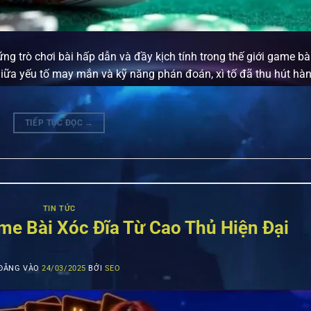
ng trò chơi bài hấp dẫn và đầy kịch tính trong thế giới game bà
 giữa yếu tố may mắn và kỹ năng phán đoán, xì tố đã thu hút hà
TIẾP TỤC ĐỌC
→
TIN TỨC
me Bài Xóc Đĩa Từ Cao Thủ Hiện Đại
ĐĂNG VÀO
24/03/2025
BỞI
SEO