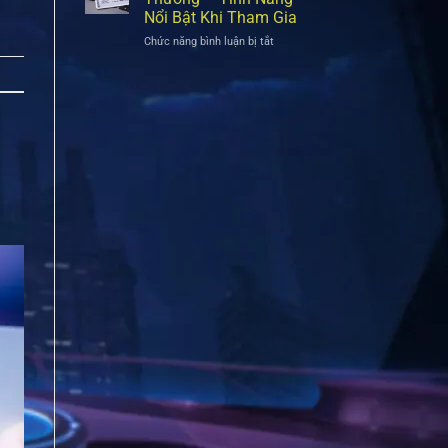
Game
Xác
Nổi Bật Khi Tham Gia
Bài
Cho
Chức năng bình luận bị tắt
ở
Xóc
Newbie
3c
Đĩa
Game
Từ
Bài
Cao
Đổi
Thủ
Thưởng
Hiện
–
Đại
Tính
Năng
Nổi
Bật
Khi
Tham
Gia