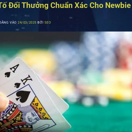
 Tố Đổi Thưởng Chuẩn Xác Cho Newbie
ĐĂNG VÀO
24/03/2025
BỞI
SEO