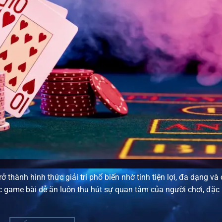
thành hình thức giải trí phổ biến nhờ tính tiện lợi, đa dạng và 
c game bài dễ ăn luôn thu hút sự quan tâm của người chơi, đặc