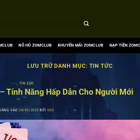
MCLUB
NỔ HŨ ZOMCLUB
KHUYẾN MÃI ZOMCLUB
NẠP TIỀN ZOM
LƯU TRỮ DANH MỤC:
TIN TỨC
TIN TỨC
 – Tính Năng Hấp Dẫn Cho Người Mới
ĐĂNG VÀO
24/03/2025
BỞI
SEO