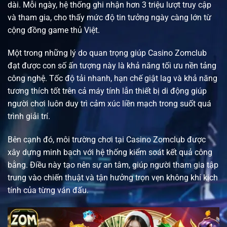
dài. Mỗi ngày, hệ thống ghi nhận hơn 3 triệu lượt truy cập
và tham gia, cho thấy mức độ tin tưởng ngày càng lớn từ
cộng đồng game thủ Việt.
Một trong những lý do quan trọng giúp Casino Zomclub
đạt được con số ấn tượng này là khả năng tối ưu nền tảng
công nghệ. Tốc độ tải nhanh, hạn chế giật lag và khả năng
tương thích tốt trên cả máy tính lẫn thiết bị di động giúp
người chơi luôn duy trì cảm xúc liền mạch trong suốt quá
trình giải trí.
Bên cạnh đó, môi trường chơi tại Casino Zomclub được
xây dựng minh bạch với hệ thống kiểm soát kết quả công
bằng. Điều này tạo nên sự an tâm, giúp người tham gia tập
trung vào chiến thuật và tận hưởng trọn vẹn không khí kịch
tính của từng ván đấu.