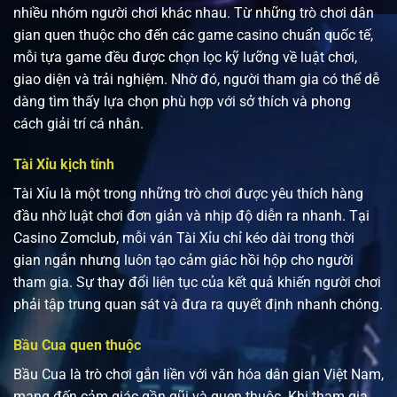
nhiều nhóm người chơi khác nhau. Từ những trò chơi dân
gian quen thuộc cho đến các game casino chuẩn quốc tế,
mỗi tựa game đều được chọn lọc kỹ lưỡng về luật chơi,
giao diện và trải nghiệm. Nhờ đó, người tham gia có thể dễ
dàng tìm thấy lựa chọn phù hợp với sở thích và phong
cách giải trí cá nhân.
Tài Xỉu kịch tính
Tài Xỉu là một trong những trò chơi được yêu thích hàng
đầu nhờ luật chơi đơn giản và nhịp độ diễn ra nhanh. Tại
Casino Zomclub, mỗi ván Tài Xỉu chỉ kéo dài trong thời
gian ngắn nhưng luôn tạo cảm giác hồi hộp cho người
tham gia. Sự thay đổi liên tục của kết quả khiến người chơi
phải tập trung quan sát và đưa ra quyết định nhanh chóng.
Bầu Cua quen thuộc
Bầu Cua là trò chơi gắn liền với văn hóa dân gian Việt Nam,
mang đến cảm giác gần gũi và quen thuộc. Khi tham gia