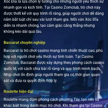
Xóc Đĩa là lựa chọn lý tưởng cho những người yêu thích sự
nhanh gọn và kịch tính. Tại Casino Zomclub, trò chơi này
được thiết kế với quy trình rõ ràng, giúp người chơi dễ dàng
nắm bắt luật chỉ sau vài lượt tham gia. Mỗi ván Xóc Đĩa
diễn ra nhanh chóng, tạo cảm giác căng thẳng nhưng
không kéo dài quá lâu.
Baccarat chuyên nghiệp
Baccarat là trò chơi casino mang tính chiến thuật cao, phù
hợp với người chơi yêu thích sự tính toán. Tại Casino
Zomclub, Baccarat được xây dựng theo phong cách casino
quốc tế, với cách chia bài rõ ràng và quy trình minh bạch.
Nhịp chơi ổn định giúp người tham gia có thời gian quan
sát và đưa ra quyết định hợp lý.
Roulette hiện đại
Roulette mang đậm phong cách phương Tây, tạo nên sự
khác biệt trong danh mục trò chơi. Khi tham gia tại Casino