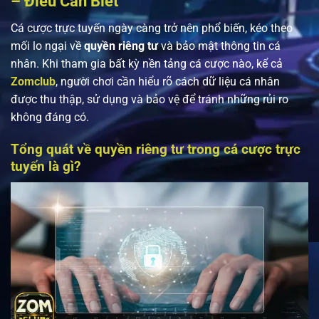
– Điều Cần Biết
Cá cược trực tuyến ngày càng trở nên phổ biến, kéo theo
mối lo ngại về
quyền riêng tư
và bảo mật thông tin cá
nhân. Khi tham gia bất kỳ nền tảng cá cược nào, kể cả
Zomclub
, người chơi cần hiểu rõ cách dữ liệu cá nhân
được thu thập, sử dụng và bảo vệ để tránh những rủi ro
không đáng có.
Tổng quát về quyền riêng tư trong cá cược trực
tuyến là gì?