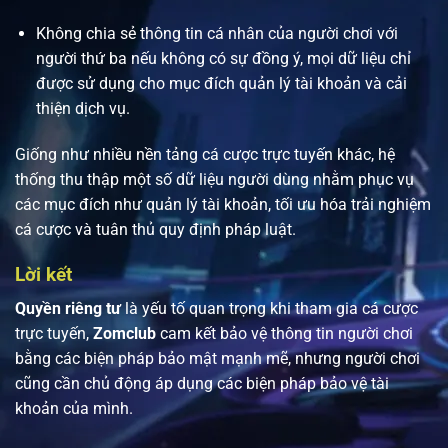
Không chia sẻ thông tin cá nhân của người chơi với
người thứ ba nếu không có sự đồng ý, mọi dữ liệu chỉ
được sử dụng cho mục đích quản lý tài khoản và cải
thiện dịch vụ.
Giống như nhiều nền tảng cá cược trực tuyến khác, hệ
thống thu thập một số dữ liệu người dùng nhằm phục vụ
các mục đích như quản lý tài khoản, tối ưu hóa trải nghiệm
cá cược và tuân thủ quy định pháp luật.
Lời kết
Quyền riêng tư
là yếu tố quan trọng khi tham gia cá cược
trực tuyến,
Zomclub
cam kết bảo vệ thông tin người chơi
bằng các biện pháp bảo mật mạnh mẽ, nhưng người chơi
cũng cần chủ động áp dụng các biện pháp bảo vệ tài
khoản của mình.