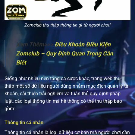
Zomclub thu thập thông tin gì từ người chơi?
Xem Thêm>>>
Điều Khoản Điều Kiện
Zomclub – Quy Định Quan Trọng Cần
Biết
Giống như nhiều nền tảng cá cược khác, trang web thu
thập một số dữ liệu người dùng nhằm mục đích quản lý tài
khoản, cải thiện trải nghiệm và tuân thủ quy định pháp
luật, các loại thông tin mà hệ thống có thể thu thập bao
gồm:
Thông tin cá nhân
Thông tin cá nhân là loại dữ liệu cơ bản mà người chơi cần