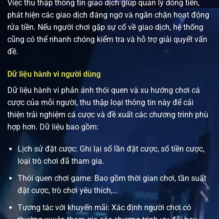
Việc thu thập thông tin giao dịch giúp quản lý dòng tiền,
phát hiện các giao dịch đáng ngờ và ngăn chặn hoạt động
rửa tiền. Nếu người chơi gặp sự cố về giao dịch, hệ thống
cũng có thể nhanh chóng kiểm tra và hỗ trợ giải quyết vấn
đề.
Dữ liệu hành vi người dùng
Dữ liệu hành vi phản ánh thói quen và xu hướng chơi cá
cược của mỗi người, thu thập loại thông tin này để cải
thiện trải nghiệm cá cược và đề xuất các chương trình phù
hợp hơn. Dữ liệu bao gồm:
Lịch sử đặt cược: Ghi lại số lần đặt cược, số tiền cược,
loại trò chơi đã tham gia.
Thói quen chơi game: Bao gồm thời gian chơi, tần suất
đặt cược, trò chơi yêu thích,…
Tương tác với khuyến mãi: Xác định người chơi có