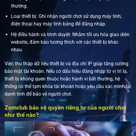
thường.
Loại thiết bị: Ghi nhận người chơi sử dụng máy tính,
điện thoại hay máy tính bảng để đăng nhập.
Hệ điều hành và trình duyệt: Nhằm tối ưu hóa giao diện
website, đảm bảo tương thích với các thiết bị khác
nhau.
Việc thu thập dữ liệu thiết bị và địa chỉ IP giúp tăng cường
bảo mật tài khoản. Nếu có dấu hiệu đăng nhập từ vị trí lạ,
thiết bị không quen thuộc hoặc hành vi bất thường, hệ
thống có thể tạm khóa tài khoản hoặc yêu cầu xác minh lại
danh tính để bảo vệ người chơi.
Zomclub bảo vệ quyền riêng tư của người chơi
như thế nào?