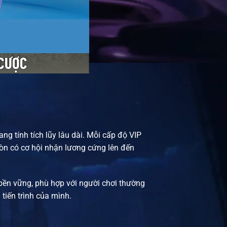
 tính tích lũy lâu dài. Mỗi cấp độ VIP
òn có cơ hội nhận lương cứng lên đến
i bền vững, phù hợp với người chơi thường
 tiến trình của mình.