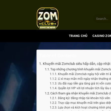
Bỏ
qua
nội
dung
TRANG CHỦ
CASINO ZO
Table of Contents
Khuyến mãi Zomclub siêu hấp dẫn, cập nhật m
Top những chương trình khuyến mãi Zomcl
Khuyến mãi Zomclub ngày hội viên tri 
Lì xì may mắn mỗi ngày nhận thưởng d
Ưu đãi nạp tiền gia tăng giá trị vốn cượ
Quyền lợi VIP với lợi nhuận tích lũy lâu 
Cách tham gia nhận khuyến mãi Zomclub chi
Đăng ký/ đăng nhập tài khoản hội viê
Truy cập mục khuyến mãi trên giao diệ
Lựa chọn và kích hoạt chương trình ph