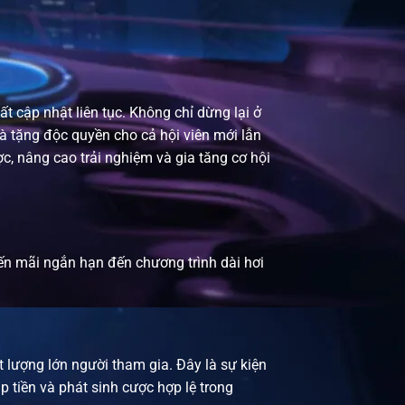
t cập nhật liên tục. Không chỉ dừng lại ở
à tặng độc quyền cho cả hội viên mới lẫn
c, nâng cao trải nghiệm và gia tăng cơ hội
yến mãi ngắn hạn đến chương trình dài hơi
t lượng lớn người tham gia. Đây là sự kiện
p tiền và phát sinh cược hợp lệ trong