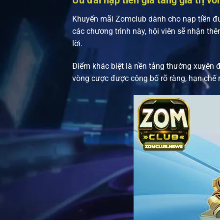
Ưu đãi nạp tiền gia tăng giá trị v
Khuyến mãi Zomclub dành cho nạp tiền đượ
các chương trình này, hội viên sẽ nhận thê
lời.
Điểm khác biệt là nền tảng thường xuyên đ
vòng cược được công bố rõ ràng, hạn chế r