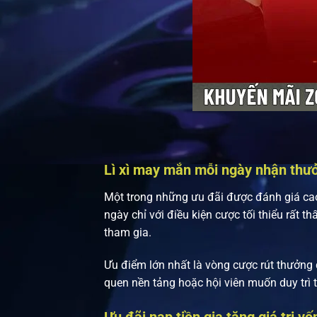
Lì xì may mắn mỗi ngày nhận thư
Một trong những ưu đãi được đánh giá cao
ngày chỉ với điều kiện cược tối thiểu rất 
tham gia.
Ưu điểm lớn nhất là vòng cược rút thưởng
quen nền tảng hoặc hội viên muốn duy trì