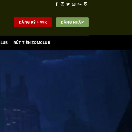
ĐĂNG KÝ + 99K
ĐĂNG NHẬP
CLUB
RÚT TIỀN ZOMCLUB