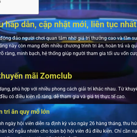
n
hấp dẫn, cập nhật mới, liên tục nhất
đông đảo người chơi quan tâm nhờ giá trị thưởng cao và tần suấ
ảng này còn mang đến nhiều chương trình tri ân, hoàn trả và qu
rõ ràng, minh bạch, hệ thống giúp người tham gia tối ưu vốn cượ
 khuyến mãi Zomclub
dạng, phù hợp với nhiều phong cách giải trí khác nhau. Từ khu
ều có điều kiện rõ ràng, dễ tham gia và giá trị thực tế cao.
 tri ân quy mô lớn
nh ngày hội viên diễn ra định kỳ vào ngày 26 hàng tháng, thu hú
ân bổ ngẫu nhiên cho toàn bộ hội viên đủ điều kiện. Chỉ cần nạ