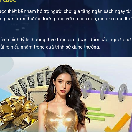
ốn cược
c thiết kế nhằm hỗ trợ người chơi gia tăng ngân sách ngay từ
m phần trăm thưởng tương ứng với số tiền nạp, giúp kéo dài thờ
iều chỉnh tỷ lệ thưởng theo từng giai đoạn, đảm bảo người chơi
ủi ro hiểu nhầm trong quá trình sử dụng thưởng.