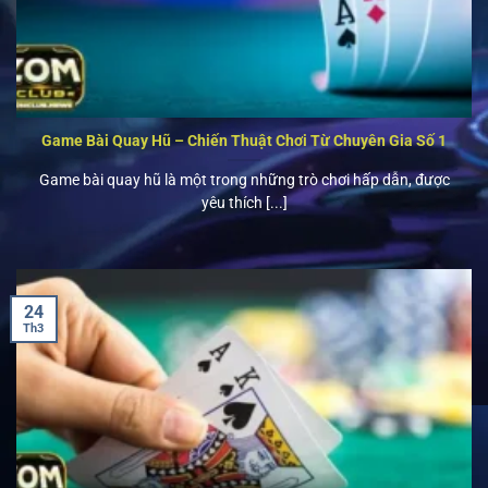
chắn. Cụ thể, ở ngày đầu nền tảng đã sở hữu cho
mình giấy phép hoạt động hợp pháp từ cơ quan
quản lý kinh doanh cá cược hàng đầu thế giới
PAGCOR và có sự bảo trợ của chính phủ
Philippines.
Chính vì vậy, các hoạt động và giao
Game Bài Quay Hũ – Chiến Thuật Chơi Từ Chuyên Gia Số 1
dịch tại đơn vị đều có sự kiểm tra, giám sát chặt
Game bài quay hũ là một trong những trò chơi hấp dẫn, được
chẽ. Các sản phẩm, dịch vụ để được ra mắt thị
yêu thích [...]
trường đều được kiểm tra, đo lường kỹ lưỡng nên
game thủ hoàn toàn có thể yên tâm trải nghiệm.
Điểm độc đáo không thể bỏ lỡ ở Zomclub
24
Zomclub
đã chinh phục niềm tin và sự yêu thích
Th3
của hàng triệu game thủ vì vậy không có lý do gì
để anh em bỏ qua một sân chơi đẳng cấp như
vậy. Nếu vẫn còn băn khoăn hãy cùng điểm qua
những điểm nổi bật của thương hiệu bên dưới.
Giao diện hiện đại, thu hút