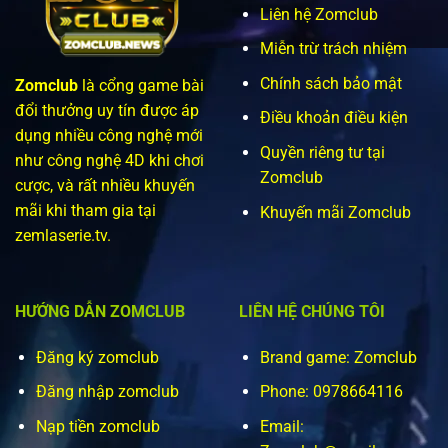
cược và bảo mật hiện đại nhất, mang đến trải
Liên hệ Zomclub
nghiệm dễ dàng và đặc biệt an toàn. Chỉ cần tải
Miễn trừ trách nhiệm
app anh em theo hướng dẫn anh em đã có thể bắt
đầu chơi game và nhận khuyến mãi ngay lập tức.
Chính sách bảo mật
Zomclub
là cổng game bài
đổi thưởng uy tín được áp
Điều khoản điều kiện
dụng nhiều công nghệ mới
Quyền riêng tư tại
như công nghệ 4D khi chơi
Zomclub
cược, và rất nhiều khuyến
mãi khi tham gia tại
Khuyến mãi Zomclub
zemlaserie.tv.
Cung cấp App cá cược tiện lợi
HƯỚNG DẪN ZOMCLUB
LIÊN HỆ CHÚNG TÔI
Đăng ký zomclub
Brand game: Zomclub
Tỷ lệ thưởng cược xanh chín
Đăng nhập zomclub
Phone: 0978664116
Nạp tiền zomclub
Email:
Thưởng cược luôn là điều khiến game thủ bận tâm