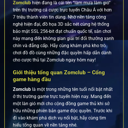
Zomclub
hiện đang là cái tên “làm mưa làm gió”
trên thị trường cá cược trực tuyến Châu Á với hơn
7 triệu thành viên tin dùng. Nhờ nền tảng công
nghệ hiện đại, đồ họa 3D sắc nét cùng hệ thống
bảo mật SSL 256-bit đạt chuẩn quốc tế, sân chơi
này mang đến không gian giải trí đổi thưởng xanh
chín và đẳng cấp. Hãy cùng khám phá kho trò
chơi đồ đồ cùng những đặc quyền hấp dẫn dành
cho cược thủ tại Zomclub ngay hôm nay!
Giới thiệu tổng quan Zomclub – Cổng
game hàng đầu
Zomclub
là một trong những tên tuổi nổi bật nhất
ở thị trường game trực tuyến hiện nay. Mang đến
một làn gió mới cho cộng đồng game thủ khi sở
hữu những phiên bản game độc quyền. Trước khi
đi vào khám phá dịch vụ nổi bật, hãy cùng tìm
hiểu tổng quan về nền tảng nhé.