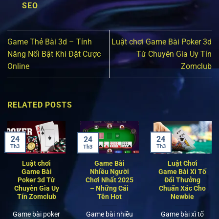
SEO
Game Thẻ Bài 3d – Tính
Luật chơi Game Bài Poker 3d
Năng Nổi Bật Khi Đặt Cược
Từ Chuyên Gia Uy Tín
Online
Zomclub
RELATED POSTS
24
24
24
Th3
Th3
Th3
Luật chơi
Game Bài
Luật Chơi
Game Bài
Nhiều Người
Game Bài Xì Tố
Poker 3d Từ
Chơi Nhất 2025
Đổi Thưởng
Chuyên Gia Uy
– Những Cái
Chuẩn Xác Cho
Tín Zomclub
Tên Hot
Newbie
Game bài poker
Game bài nhiều
Game bài xì tố