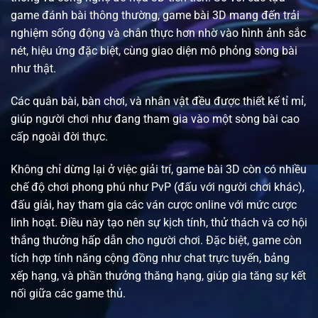
game đánh bài thông thường, game bài 3D mang đến trải
nghiệm sống động và chân thực hơn nhờ vào hình ảnh sắc
nét, hiệu ứng đặc biệt, cùng giao diện mô phỏng sòng bài
như thật.
Các quân bài, bàn chơi, và nhân vật đều được thiết kế tỉ mỉ,
giúp người chơi như đang tham gia vào một sòng bài cao
cấp ngoài đời thực.
Không chỉ dừng lại ở việc giải trí, game bài 3D còn có nhiều
chế độ chơi phong phú như PvP (đấu với người chơi khác),
đấu giải, hay tham gia các ván cược online với mức cược
linh hoạt. Điều này tạo nên sự kịch tính, thử thách và cơ hội
thắng thưởng hấp dẫn cho người chơi. Đặc biệt, game còn
tích hợp tính năng cộng đồng như chat trực tuyến, bảng
xếp hạng, và phần thưởng thăng hạng, giúp gia tăng sự kết
nối giữa các game thủ.