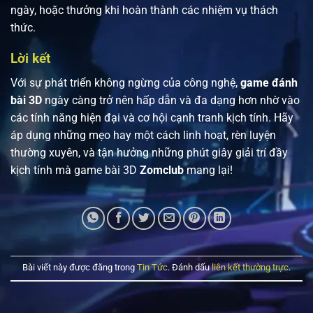
ngày, hoặc thưởng khi hoàn thành các nhiệm vụ thách
thức.
Lời kết
Với sự phát triển không ngừng của công nghệ,
game đánh
bài 3D
ngày càng trở nên hấp dẫn và đa dạng hơn nhờ vào
các tính năng hiện đại và cơ hội cạnh tranh kịch tính. Hãy
áp dụng những mẹo hay một cách linh hoạt, rèn luyện
thường xuyên, và tận hưởng những phút giây giải trí đầy
kịch tính mà game bài 3D
Zomclub
mang lại!
Bài viết này được đăng trong
Tin Tức
. Đánh dấu
liên kết thường trực
.