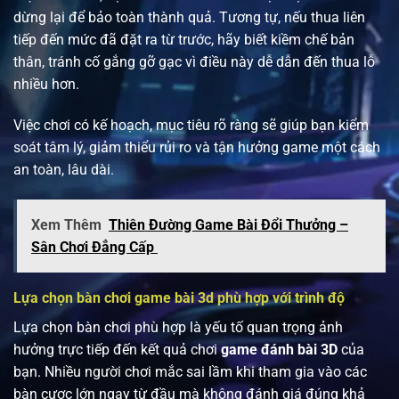
dừng lại để bảo toàn thành quả. Tương tự, nếu thua liên
tiếp đến mức đã đặt ra từ trước, hãy biết kiềm chế bản
thân, tránh cố gắng gỡ gạc vì điều này dễ dẫn đến thua lỗ
nhiều hơn.
Việc chơi có kế hoạch, mục tiêu rõ ràng sẽ giúp bạn kiểm
soát tâm lý, giảm thiểu rủi ro và tận hưởng game một cách
an toàn, lâu dài.
Xem Thêm
Thiên Đường Game Bài Đổi Thưởng –
Sân Chơi Đẳng Cấp
Lựa chọn bàn chơi game bài 3d phù hợp với trình độ
Lựa chọn bàn chơi phù hợp là yếu tố quan trọng ảnh
hưởng trực tiếp đến kết quả chơi
game đánh bài 3D
của
bạn. Nhiều người chơi mắc sai lầm khi tham gia vào các
bàn cược lớn ngay từ đầu mà không đánh giá đúng khả