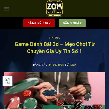
Bỏ
qua
nội
dung
ĐĂNG KÝ + 99K
ĐĂNG NHẬP
TIN TỨC
Game Đánh Bài 3d – Mẹo Chơi Từ
Chuyên Gia Uy Tín Số 1
ĐĂNG VÀO
24/03/2025
BỞI
SEO
24
Th3