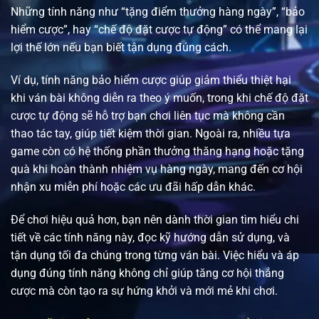
Những tính năng như “tặng điểm thưởng hàng ngày”, “bảo
hiểm cược”, hay “chế độ đặt cược tự động” có thể mang lại
lợi thế lớn nếu bạn biết tận dụng đúng cách.
Ví dụ, tính năng bảo hiểm cược giúp giảm thiểu thiệt hại
khi ván bài không diễn ra theo ý muốn, trong khi chế độ đặt
cược tự động sẽ hỗ trợ bạn chơi liên tục mà không cần
thao tác tay, giúp tiết kiệm thời gian. Ngoài ra, nhiều tựa
game còn có hệ thống phần thưởng thăng hạng hoặc tặng
quà khi hoàn thành nhiệm vụ hàng ngày, mang đến cơ hội
nhận xu miễn phí hoặc các ưu đãi hấp dẫn khác.
Để chơi hiệu quả hơn, bạn nên dành thời gian tìm hiểu chi
tiết về các tính năng này, đọc kỹ hướng dẫn sử dụng, và
tận dụng tối đa chúng trong từng ván bài. Việc hiểu và áp
dụng đúng tính năng không chỉ giúp tăng cơ hội thắng
cược mà còn tạo ra sự hứng khởi và mới mẻ khi chơi.