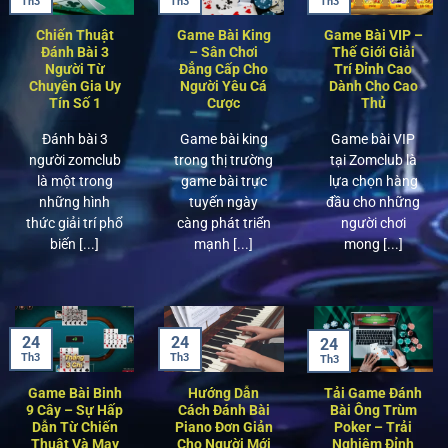
Th3
Th3
Th3
Chiến Thuật
Game Bài King
Game Bài VIP –
Đánh Bài 3
– Sân Chơi
Thế Giới Giải
Người Từ
Đẳng Cấp Cho
Trí Đỉnh Cao
Chuyên Gia Uy
Người Yêu Cá
Dành Cho Cao
Tín Số 1
Cược
Thủ
Đánh bài 3
Game bài king
Game bài VIP
người zomclub
trong thị trường
tại Zomclub là
là một trong
game bài trực
lựa chọn hàng
những hình
tuyến ngày
đầu cho những
thức giải trí phổ
càng phát triển
người chơi
biến [...]
mạnh [...]
mong [...]
24
24
24
Th3
Th3
Th3
Game Bài Binh
Hướng Dẫn
Tải Game Đánh
9 Cây – Sự Hấp
Cách Đánh Bài
Bài Ông Trùm
Dẫn Từ Chiến
Piano Đơn Giản
Poker – Trải
Thuật Và May
Cho Người Mới
Nghiệm Đỉnh