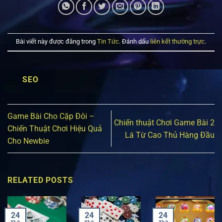
Bài viết này được đăng trong
Tin Tức
. Đánh dấu
liên kết thường trực
.
SEO
Game Bài Cho Cặp Đôi –
Chiến thuật Chơi Game Bài 2
Chiến Thuật Chơi Hiệu Quả
Lá Từ Cao Thủ Hàng Đầu
Cho Newbie
RELATED POSTS
24
24
24