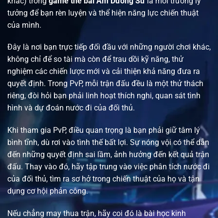
khác) trong
game thẻ bài Âm Dương Sư
là môi trường lý
tưởng để bạn rèn luyện và thể hiện năng lực chiến thuật
của mình.
Đây là nơi bạn trực tiếp đối đầu với những người chơi khác,
không chỉ để so tài mà còn để trau dồi kỹ năng, thử
nghiệm các chiến lược mới và cải thiện khả năng đưa ra
quyết định. Trong PvP, mỗi trận đấu đều là một thử thách
riêng, đòi hỏi bạn phải linh hoạt thích nghi, quan sát tình
hình và dự đoán nước đi của đối thủ.
Khi tham gia PvP, điều quan trọng là bạn phải giữ tâm lý
bình tĩnh, dù rơi vào tình thế bất lợi. Sự nóng vội có thể dẫn
đến những quyết định sai lầm, ảnh hưởng đến kết quả trận
đấu. Thay vào đó, hãy tập trung vào việc phân tích nước đi
của đối thủ, tìm ra sơ hở trong chiến thuật của họ và tận
dụng cơ hội phản công.
Nếu chẳng may thua trận, hãy coi đó là bài học kinh