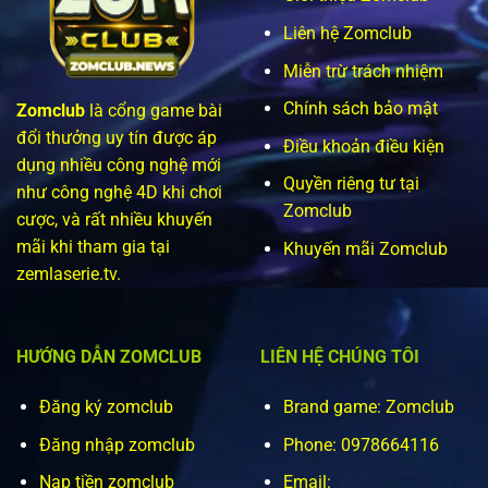
Tham
Gia
Liên hệ Zomclub
Miễn trừ trách nhiệm
Chính sách bảo mật
Zomclub
là cổng game bài
đổi thưởng uy tín được áp
Điều khoản điều kiện
dụng nhiều công nghệ mới
Quyền riêng tư tại
như công nghệ 4D khi chơi
Zomclub
cược, và rất nhiều khuyến
mãi khi tham gia tại
Khuyến mãi Zomclub
zemlaserie.tv.
HƯỚNG DẪN ZOMCLUB
LIÊN HỆ CHÚNG TÔI
Đăng ký zomclub
Brand game: Zomclub
Đăng nhập zomclub
Phone: 0978664116
Nạp tiền zomclub
Email: