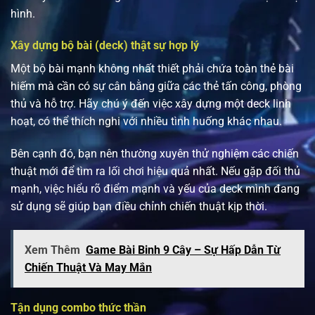
hình.
Xây dựng bộ bài (deck) thật sự hợp lý
Một bộ bài mạnh không nhất thiết phải chứa toàn thẻ bài
hiếm mà cần có sự cân bằng giữa các thẻ tấn công, phòng
thủ và hỗ trợ. Hãy chú ý đến việc xây dựng một deck linh
hoạt, có thể thích nghi với nhiều tình huống khác nhau.
Bên cạnh đó, bạn nên thường xuyên thử nghiệm các chiến
thuật mới để tìm ra lối chơi hiệu quả nhất. Nếu gặp đối thủ
mạnh, việc hiểu rõ điểm mạnh và yếu của deck mình đang
sử dụng sẽ giúp bạn điều chỉnh chiến thuật kịp thời.
Xem Thêm
Game Bài Binh 9 Cây – Sự Hấp Dẫn Từ
Chiến Thuật Và May Mắn
Tận dụng combo thức thần