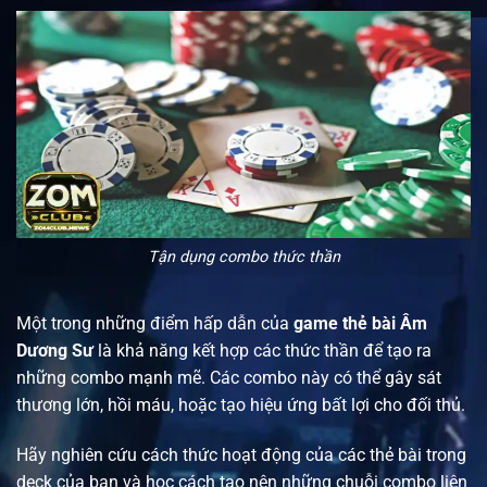
Tận dụng combo thức thần
Một trong những điểm hấp dẫn của
game thẻ bài Âm
Dương Sư
là khả năng kết hợp các thức thần để tạo ra
những combo mạnh mẽ. Các combo này có thể gây sát
thương lớn, hồi máu, hoặc tạo hiệu ứng bất lợi cho đối thủ.
Hãy nghiên cứu cách thức hoạt động của các thẻ bài trong
deck của bạn và học cách tạo nên những chuỗi combo liên